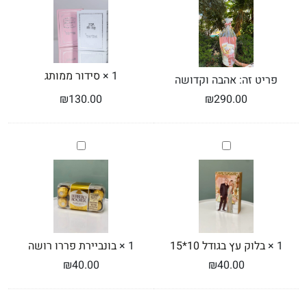
1
×
סידור ממותג
פריט זה:
אהבה וקדושה
₪
130.00
₪
290.00
בלוק
בונביירת
עץ
פררו
בגודל
רושה
10*15
1
×
בלוק עץ בגודל 10*15
1
×
בונביירת פררו רושה
₪
40.00
₪
40.00