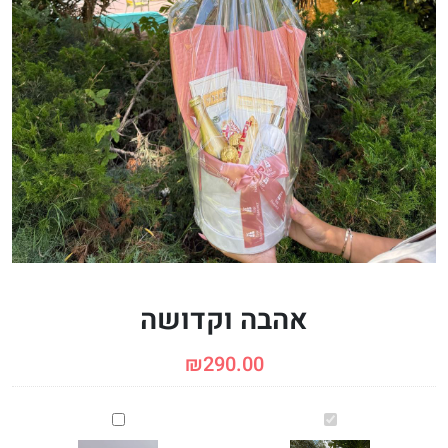
אהבה וקדושה
₪
290.00
אהבה
סידור
וקדושה
ממותג