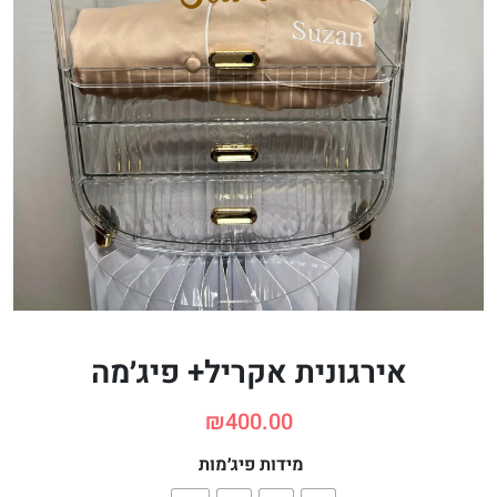
אירגונית אקריל+ פיג׳מה
₪
400.00
מידות פיג׳מות