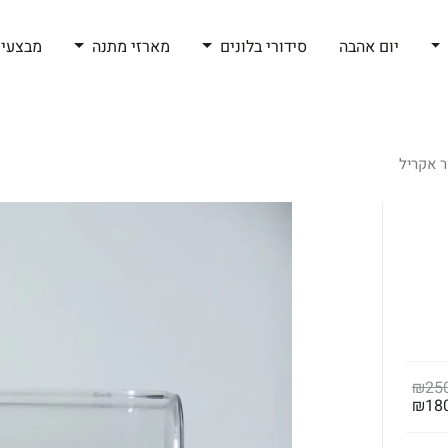
יום אהבה
סידורי בלונים
מארזי מתנה
מבצעי 
ר אקריל
₪
25
₪
18