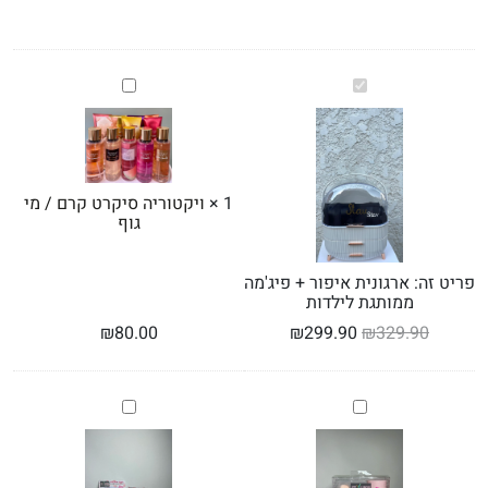
ארגונית
ויקטוריה
איפור
סיקרט
+
קרם
פיג'מה
/
ממותגת
מי
לילדות
גוף
1
×
ויקטוריה סיקרט קרם / מי
גוף
פריט זה:
ארגונית איפור + פיג'מה
ממותגת לילדות
₪
80.00
₪
299.90
₪
329.90
סט
פצצת
מברשות
אמבטיה
איפור
בניחוח
סטיילוש
תות