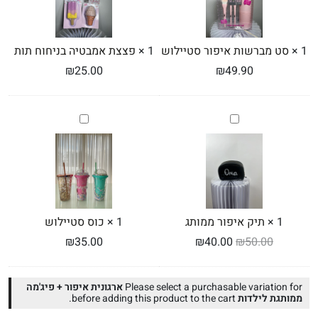
1
×
סט מברשות איפור סטיילוש
1
×
פצצת אמבטיה בניחוח תות
₪
25.00
₪
49.90
תיק
כוס
איפור
סטיילוש
ממותג
1
×
תיק איפור ממותג
1
×
כוס סטיילוש
₪
35.00
₪
40.00
₪
50.00
Please select a purchasable variation for
ארגונית איפור + פיג'מה
ממותגת לילדות
before adding this product to the cart.