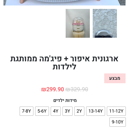
ארגונית איפור + פיג'מה ממותגת
לילדות
מבצע
₪
299.90
₪
329.90
מידות ילדים
7-8Y
5-6Y
4Y
3Y
2Y
13-14Y
11-12Y
9-10Y