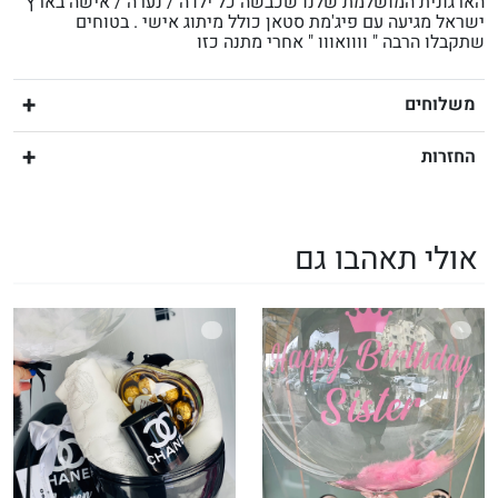
הארגונית המושלמת שלנו שכבשה כל ילדה / נערה / אישה בארץ
ישראל מגיעה עם פיג'מת סטאן כולל מיתוג אישי . בטוחים
שתקבלו הרבה " וווואווו " אחרי מתנה כזו
משלוחים
החזרות
אולי תאהבו גם