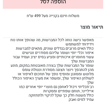
הוספה לסל
משלוח חינם בקנייה מעל 499 ש״ח
תיאור מוצר
מאפשר גישה נוחה לכל המברשות, מה שהופך אותו נוח
וידידותי למשתמש
כולל תאים מרובים בגדלים שונים, מתאים למברשות
איפור וכלי יופי ושומר עליהם מסודרים ונגישים
עשוי מחומרים איכותיים ומציע בסיס יציב ועמיד עבור
המברשות שלך
שומר על המברשות שלך בצורה מאובטחת במקום, מונע
מהן להתהפך ויוצר תצוגה מסודרת ונטולת עומס
מלוטש ומסוגנן ומוסיף נופך של תחכום לאיפור או
לשולחן האיפור שלך, ומשפר את מערך האיפור הכולל
שלך
רב־תכליתי ויכול לאחסן גם מוצרי יופי אחרים כמו
אייליינר, תוחם שפתיים ומסקרות
כולל משטח חלק כך שקל לניקוי ולתחזוקה
עמיד למים ואבק