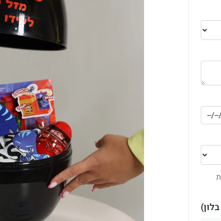
ת
לון)