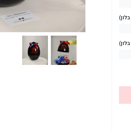
לון)
לון)