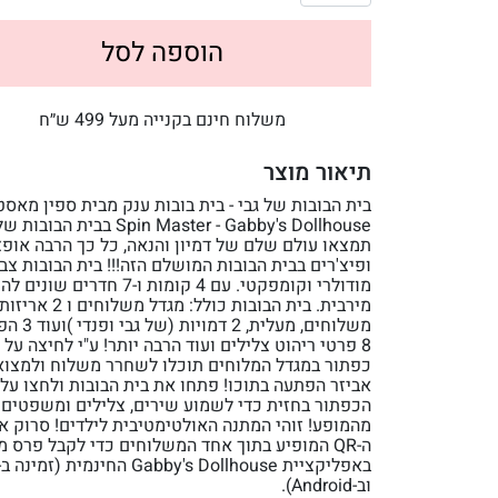
הוספה לסל
משלוח חינם בקנייה מעל 499 ש״ח
תיאור מוצר
בית הבובות של גבי - בית בובות ענק מבית ספין מאסט
Spin Master - Gabby's Dollhouse בבית הבו
תמצאו עולם שלם של דמיון והנאה, כל כך הרבה אופצ
ופיצ'רים בבית הבובות המושלם הזה!!! בית הבובות צבע
מודולרי וקומפקטי. עם 4 קומות ו-7 חדרים שונ
מירבית. בית הבובות כולל: מגדל משלוחים ו 2 אריזו
משלוחים, מעלית, 2 
8 פרטי ריהוט צלילים ועוד הרבה יותר! ע"י לחיצה על
כפתור במגדל המלוחים תוכלו לשחרר משלוח ולמצוא
אביזר הפתעה בתוכו! פתחו את בית הבובות ולחצו על
הכפתור בחזית כדי לשמוע שירים, צלילים ומשפטים
מהמופע! זוהי המתנה האולטימטיבית לילדים! סרוק א
ה-QR המופיע בתוך אחד המשלוחים כדי לקבל פרס מ
וב-Android).