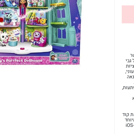
ר
בות של גבי
יות
וני,
ים להנאה
ת
דמויות (של גבי ופנדי )ועוד 3 הפתעות,
ת קוד
יוחד
באפליקציית Gabby's Dollhouse החינמית (זמינה ב-iOS