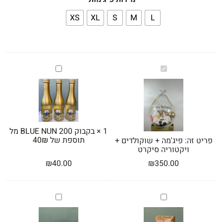
XS
XL
S
M
L
פיג'מה
בקבוק
BLUE
+
שוקולדים
NUN
200
+
ויקטוריה
מל
סיקרט
תוספת
של
1
×
בקבוק BLUE NUN 200 מל
40₪
תוספת של 40₪
פריט זה:
פיג'מה + שוקולדים +
ויקטוריה סיקרט
₪
40.00
₪
350.00
בלוק
בונביירת
עץ
פררו
בגודל
רושה