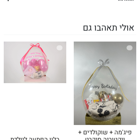
אולי תאהבו גם
פיג'מה + שוקולדים +
ויקטוריה סיקרט
בלון הפתעה ליולדת