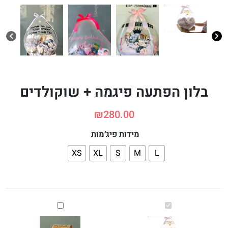
בלון הפתעה פיגמה + שוקולדים
₪
280.00
מידות פיג׳מות
XS
XL
S
M
L
בלון
בלוק
הפתעה
עץ
פיגמה
בגודל