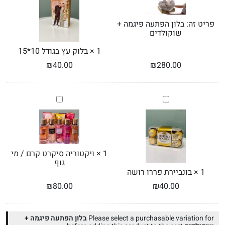
10*15
+
שוקולדים
פריט זה:
בלון הפתעה פיגמה +
שוקולדים
1
×
בלוק עץ בגודל 10*15
₪
40.00
₪
280.00
בונביירת
ויקטוריה
פררו
סיקרט
רושה
קרם
/
מי
גוף
1
×
ויקטוריה סיקרט קרם / מי
גוף
1
×
בונביירת פררו רושה
₪
80.00
₪
40.00
Please select a purchasable variation for
בלון הפתעה פיגמה +