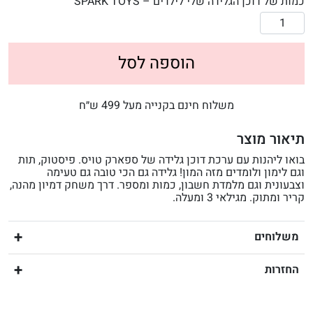
כמות של דוכן הגלידה שלי לילדים – SPARK TOYS
הוספה לסל
משלוח חינם בקנייה מעל 499 ש״ח
תיאור מוצר
בואו ליהנות עם ערכת דוכן גלידה של ספארק טויס. פיסטוק, תות
וגם לימון ולומדים מזה המון! גלידה גם הכי טובה גם טעימה
וצבעונית וגם מלמדת חשבון, כמות ומספר. דרך משחק דמיון מהנה,
קריר ומתוק. מגילאי 3 ומעלה.
משלוחים
החזרות