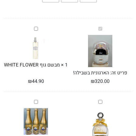
הארגונית
מבשם
בשבילה!
גוף
WHITE
FLOWER
1
×
מבשם גוף WHITE FLOWER
פריט זה:
הארגונית בשבילה!
₪
44.90
₪
320.00
מפיץ
בקבוק
ריח
BLUE
NUN
ESSENCE
200
OF
GOLD
מל
נצנצץ
תוספת
זהב
של