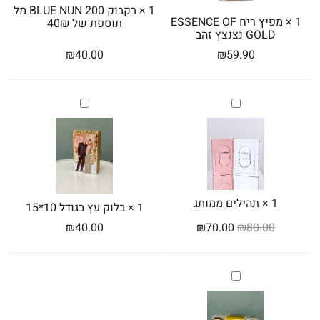
1
×
בקבוק BLUE NUN 200 מל
40₪
1
×
מפיץ ריח ESSENCE OF
תוספת של 40₪
GOLD נצנצץ זהב
₪
40.00
₪
59.90
תהילים
בלוק
ממותג
עץ
בגודל
10*15
1
×
תהילים ממותג
1
×
בלוק עץ בגודל 10*15
₪
40.00
₪
70.00
₪
80.00
בונביירת
פררו
רושה