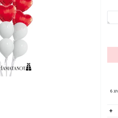
זר לבבות רומנטי לאהובים שלכם המכיל: לב ענק ממותג 6