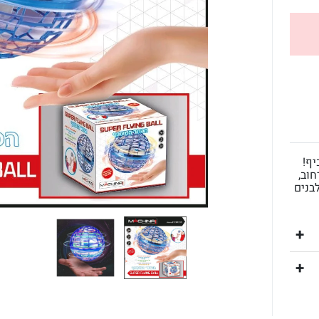
יף!
חוב,
בנים