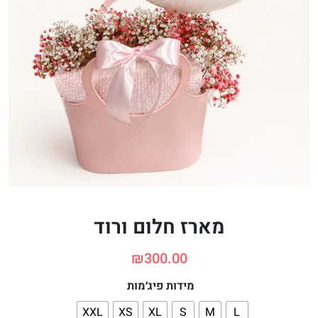
מארז חלום ורוד
₪
300.00
מידות פיג׳מות
XXL
XS
XL
S
M
L