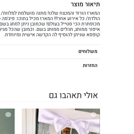
תיאור מוצר
המארז הורוד והמנצח שלנו! מתנה מושלמת למלוות/ ל
הולדת/ כל אירוע אחר!!! המארז מכיל בתוכו: פיג׳מה 
מכופתרת הכי סטייל בעולם! שכמובן ניתן למתג בשם!
איפור ממותג, תהלים ממותג בשם. וכמובן שהכל מגיע
קופסא שניתן להוסיף לה הקדשה אישית ומיוחדת.
משלוחים
החזרות
אולי תאהבו גם