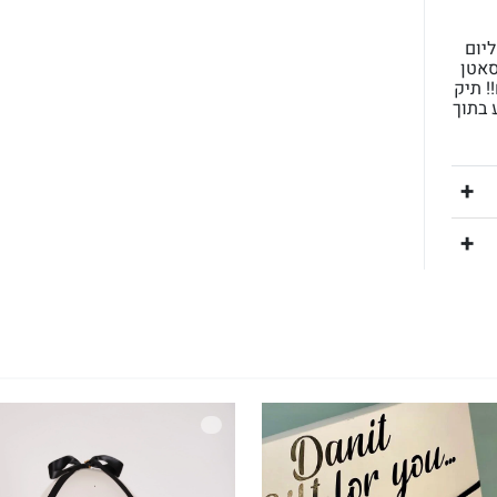
יום
סאטן
! תיק
 בתוך