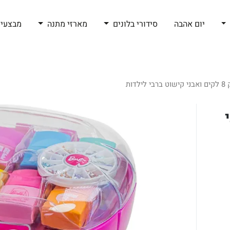
יום אהבה
סידורי בלונים
מארזי מתנה
מבצעי 
דות
י