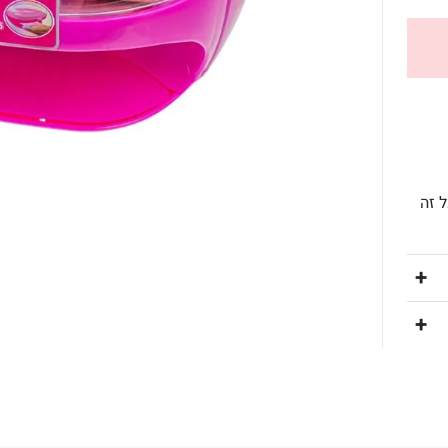
ם
 זה