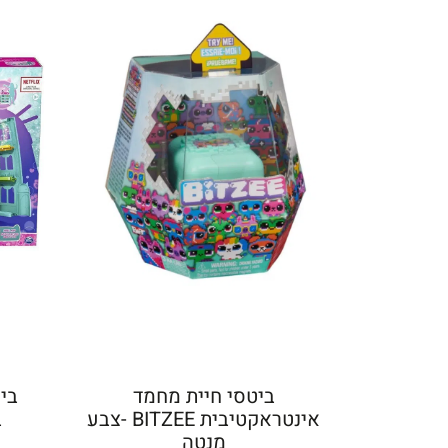
ביטסי חיית מחמד
בית
אינטראקטיבית BITZEE -צבע
מנטה