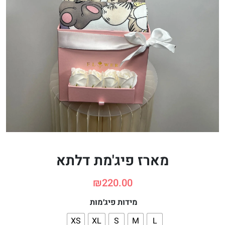
מארז פיג'מת דלתא
₪
220.00
מידות פיג׳מות
XS
XL
S
M
L