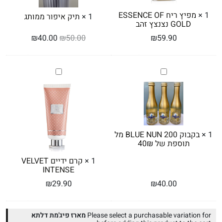
1
×
מפיץ ריח ESSENCE OF
1
×
תיק איפור ממותג
GOLD נצנצץ זהב
₪
40.00
₪
50.00
₪
59.90
בקבוק
קרם
BLUE
ידיים
VELVET
NUN
INTENSE
200
מל
תוספת
של
1
×
בקבוק BLUE NUN 200 מל
40₪
תוספת של 40₪
1
×
קרם ידיים VELVET
INTENSE
₪
29.90
₪
40.00
Please select a purchasable variation for
מארז פיג'מת דלתא