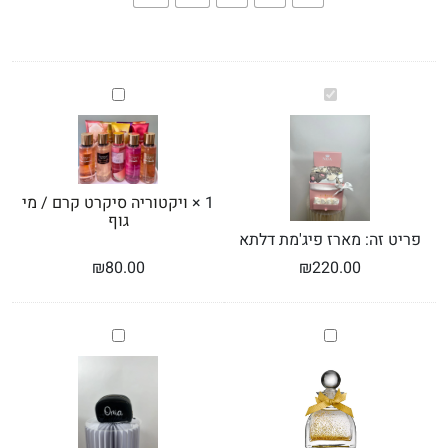
מארז
ויקטוריה
פיג'מת
סיקרט
דלתא
קרם
/
מי
גוף
1
×
ויקטוריה סיקרט קרם / מי
גוף
פריט זה:
מארז פיג'מת דלתא
₪
80.00
₪
220.00
מפיץ
תיק
ריח
איפור
ESSENCE
ממותג
OF
GOLD
נצנצץ
זהב