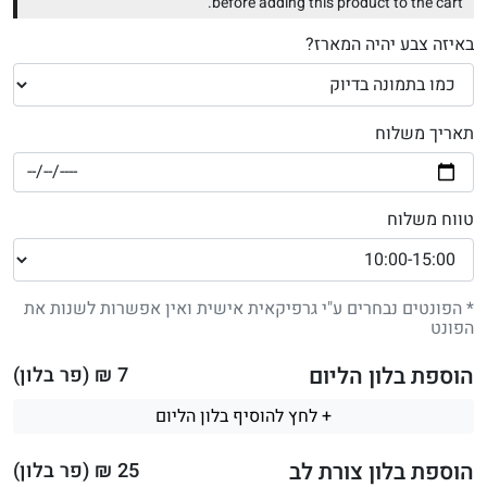
before adding this product to the cart.
באיזה צבע יהיה המארז?
תאריך משלוח
טווח משלוח
* הפונטים נבחרים ע"י גרפיקאית אישית ואין אפשרות לשנות את
הפונט
הוספת בלון הליום
7
₪ (פר בלון)
+ לחץ להוסיף בלון הליום
הוספת בלון צורת לב
25
₪ (פר בלון)