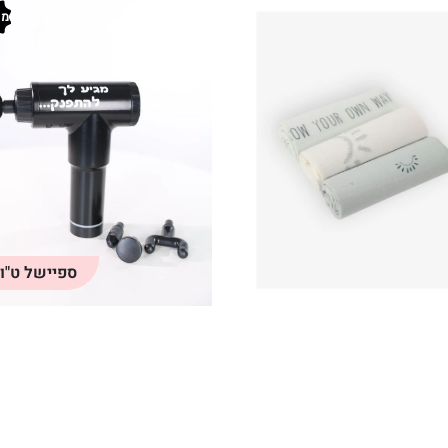
מו
ספיישל ט"ו 