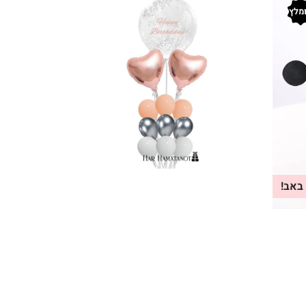
מלץ
באב!