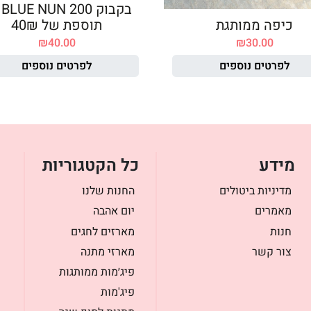
בק
כיפה ממותגת
תוספת של 40₪
₪
40.00
₪
30.00
לפרטים נוספים
לפרטים נוספים
מידע
כל הקטגוריות
מדיניות ביטולים
החנות שלנו
מאמרים
יום אהבה
חנות
מארזים לחגים
צור קשר
מארזי מתנה
פיג׳מות ממותגות
פיג'מות