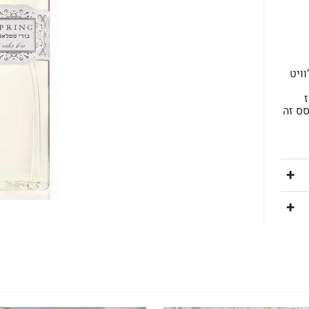
ויט
ס זה