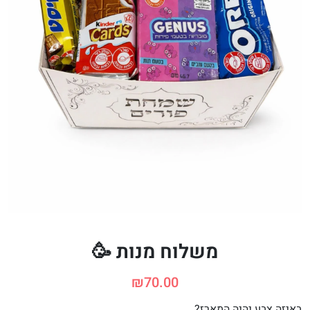
משלוח מנות 🥳
₪
70.00
באיזה צבע יהיה המארז?