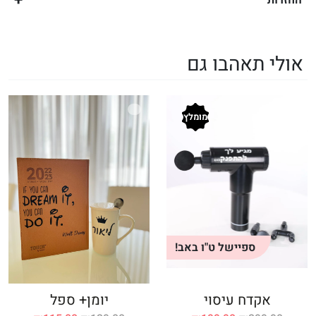
אולי תאהבו גם
מומלץ
ספיישל ט"ו באב!
אקדח עיסוי
יומן+ ספל