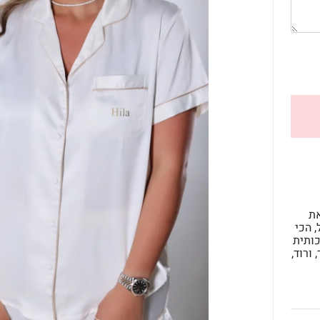
את
 הכי
כותית
ז, שחור, ורוד,