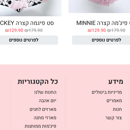
יג’מה קצרה MINNIE
סט פיגמה קצרה MICKEY
₪
129.90
₪
179.90
₪
129.90
₪
179.90
לפרטים נוספים
לפרטים נוספים
מידע
כל הקטגוריות
מדיניות ביטולים
החנות שלנו
מאמרים
יום אהבה
חנות
מארזים לחגים
צור קשר
מארזי מתנה
פיג׳מות ממותגות