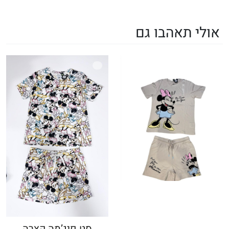
אולי תאהבו גם
סט פיג’מה קצרה