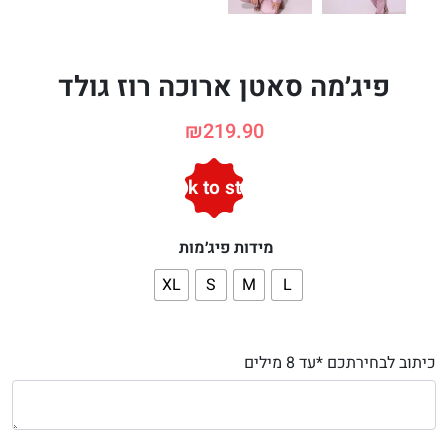
פיג׳מה סאטן ארוכה רוז גולד
₪
219.90
Back to stock
מידות פיג׳מות
XL
S
M
L
כיתוב לבחירתכם *עד 8 מילים