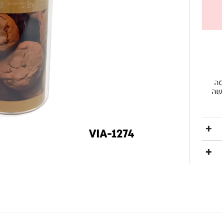
סה
שה