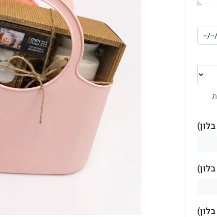
ת
לון)
לון)
לון)