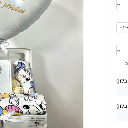
ת
לון)
לון)