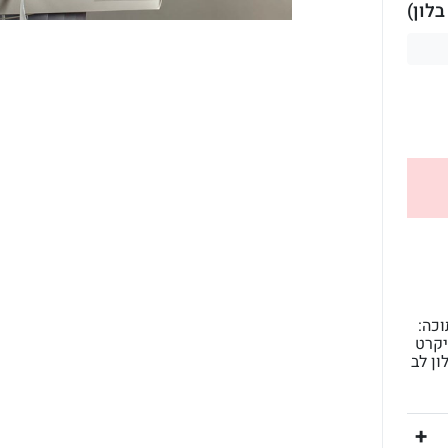
לון)
כה:
יקרט
ון לב