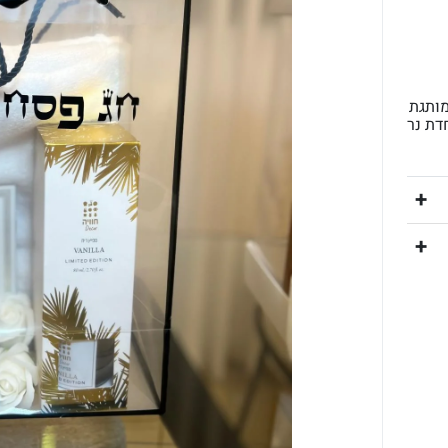
מותגת
דת נר