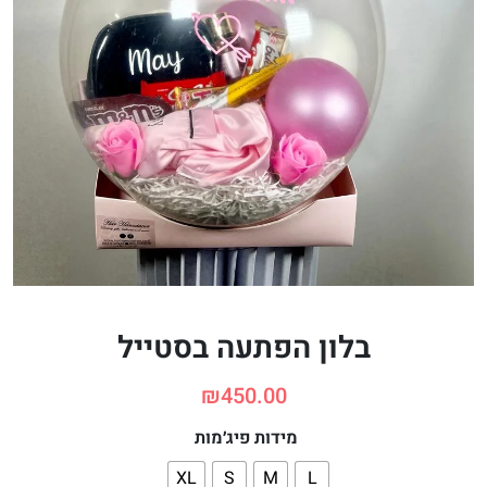
בלון הפתעה בסטייל
₪
450.00
מידות פיג׳מות
XL
S
M
L