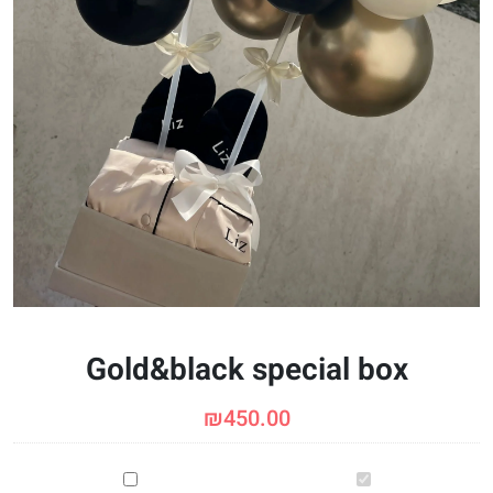
Gold&black special box
₪
450.00
Gold&black
תהילים