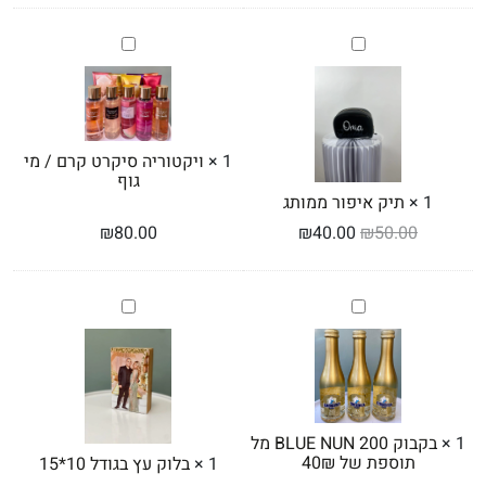
תיק
ויקטוריה
איפור
סיקרט
ממותג
קרם
/
מי
גוף
1
×
ויקטוריה סיקרט קרם / מי
גוף
1
×
תיק איפור ממותג
₪
80.00
₪
40.00
₪
50.00
בקבוק
בלוק
BLUE
עץ
NUN
בגודל
10*15
200
מל
תוספת
של
1
×
בקבוק BLUE NUN 200 מל
40₪
תוספת של 40₪
1
×
בלוק עץ בגודל 10*15