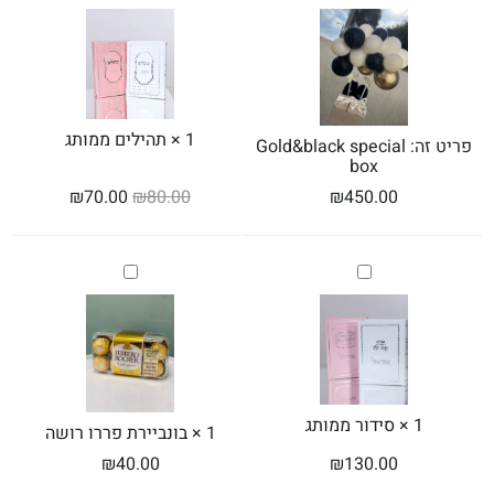
special
ממותג
box
1
×
תהילים ממותג
פריט זה:
Gold&black special
box
₪
70.00
₪
80.00
₪
450.00
סידור
בונביירת
ממותג
פררו
רושה
1
×
סידור ממותג
1
×
בונביירת פררו רושה
₪
40.00
₪
130.00