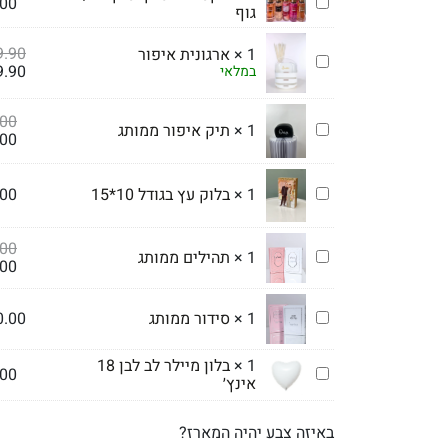
ויקטוריה
.00
גוף
סיקרט
קרם
9.90
1
×
ארגונית איפור
/
ארגונית
9.90
במלאי
מי
איפור
גוף
.00
תיק
1
×
תיק איפור ממותג
.00
איפור
ממותג
בלוק
1
×
בלוק עץ בגודל 10*15
.00
עץ
בגודל
.00
10*15
תהילים
1
×
תהילים ממותג
.00
ממותג
סידור
1
×
סידור ממותג
0.00
ממותג
1
×
בלון מיילר לב לבן 18
בלון
.00
אינץ׳
מיילר
לב
לבן
באיזה צבע יהיה המארז?
18