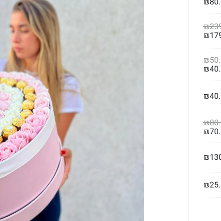
₪
80
₪
23
₪
17
₪
50
₪
40
₪
40
₪
80
₪
70
₪
13
₪
25