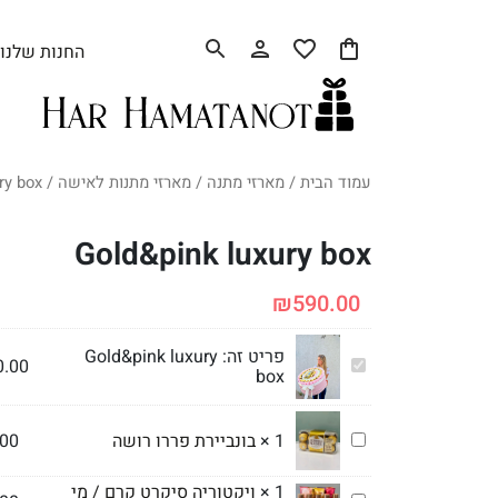
החנות שלנו
עמוד הבית
/
מארזי מתנה
/
מארזי מתנות לאישה
/ Gold&pink luxury box
Gold&pink luxury box
₪
590.00
פריט זה:
Gold&pink luxury
0.00
Gold&pink
box
luxury
box
בונביירת
1
×
בונביירת פררו רושה
.00
פררו
רושה
1
×
ויקטוריה סיקרט קרם / מי