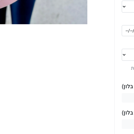
ת
לון)
לון)