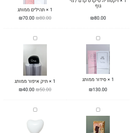
1
×
ויקטוריה סיקרט קרם / מי
גוף
1
×
תהילים ממותג
₪
70.00
₪
80.00
₪
80.00
סידור
תיק
ממותג
איפור
ממותג
1
×
סידור ממותג
1
×
תיק איפור ממותג
₪
40.00
₪
50.00
₪
130.00
בלוק
בלון
עץ
מיילר
בגודל
לב
10*15
לבן
18