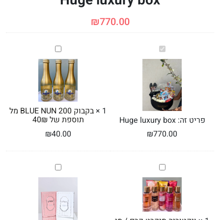
Huge luxury box
₪
770.00
Huge
בקבוק
BLUE
luxury
NUN
box
200
מל
תוספת
של
1
×
בקבוק BLUE NUN 200 מל
40₪
תוספת של 40₪
פריט זה:
Huge luxury box
₪
40.00
₪
770.00
ויקטוריה
תהילים
סיקרט
ממותג
קרם
/
מי
גוף