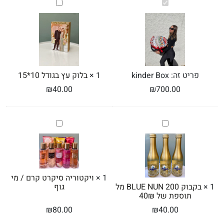
kinder
בלוק
Box
עץ
בגודל
10*15
פריט זה:
kinder Box
1
×
בלוק עץ בגודל 10*15
₪
40.00
₪
700.00
בקבוק
ויקטוריה
BLUE
סיקרט
NUN
קרם
/
200
מל
מי
תוספת
גוף
1
×
ויקטוריה סיקרט קרם / מי
של
גוף
1
×
בקבוק BLUE NUN 200 מל
40₪
תוספת של 40₪
₪
80.00
₪
40.00