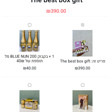
The best box gift
₪
390.00
The
בקבוק
BLUE
best
NUN
box
200
gift
מל
תוספת
של
1
×
בקבוק BLUE NUN 200 מל
40₪
תוספת של 40₪
פריט זה:
The best box gift
₪
40.00
₪
390.00
בלוק
בונביירת
עץ
פררו
בגודל
רושה
10*15