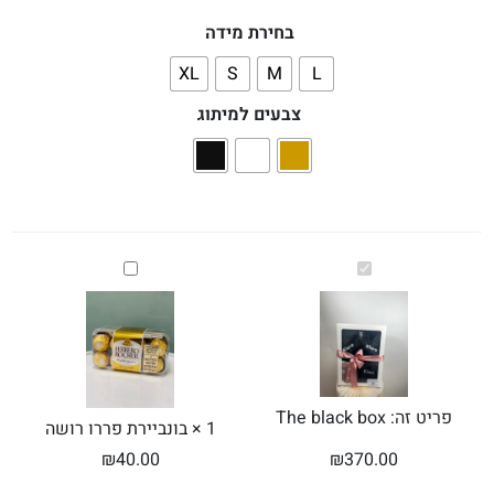
בחירת מידה
XL
S
M
L
צבעים למיתוג
The
בונביירת
black
פררו
box
רושה
פריט זה:
The black box
1
×
בונביירת פררו רושה
₪
40.00
₪
370.00