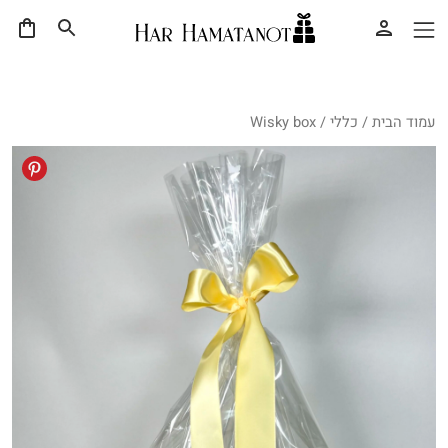
עמוד הבית
/
כללי
/ Wisky box