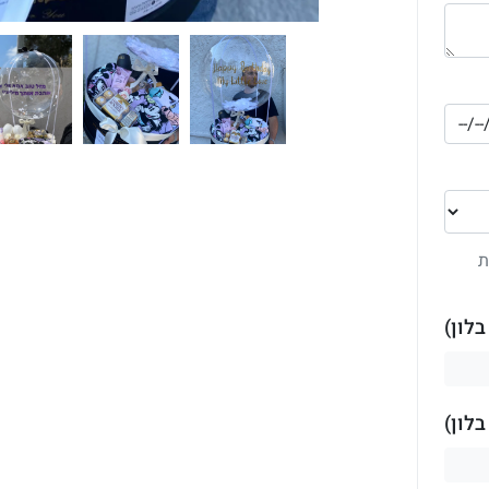
ת
לון)
לון)