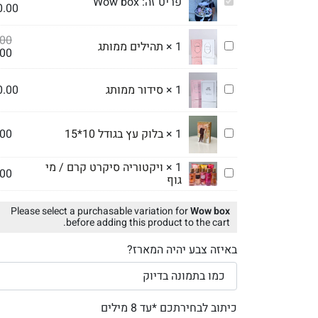
Wow
פריט זה:
Wow box
0.00
box
.00
תהילים
1
×
תהילים ממותג
.00
ממותג
סידור
1
×
סידור ממותג
0.00
ממותג
בלוק
1
×
בלוק עץ בגודל 10*15
.00
עץ
בגודל
1
×
ויקטוריה סיקרט קרם / מי
10*15
ויקטוריה
.00
גוף
סיקרט
קרם
Please select a purchasable variation for
Wow box
/
before adding this product to the cart.
מי
גוף
באיזה צבע יהיה המארז?
כיתוב לבחירתכם *עד 8 מילים