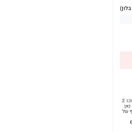
לון)
בלון פורח ענק ומהפנט! במילה אחת wow המכיל בתוכו: 2
נאן
ף של