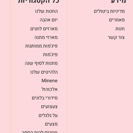
מידע
כל הקטגוריות
מדיניות ביטולים
החנות שלנו
מאמרים
יום אהבה
חנות
מארזים לחגים
צור קשר
מארזי מתנה
פיג׳מות ממותגות
פיג'מות
מתנות לסוף שנה
הלהיטים שלנו
Minene
אלכוהול
סידורי בלונים
צעצועים
על גלגלים
מצעים
חוזרים לבית הספר