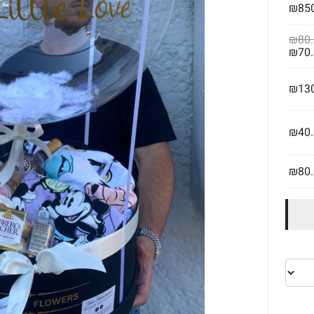
₪
85
₪
80
₪
70
₪
13
₪
40
₪
80