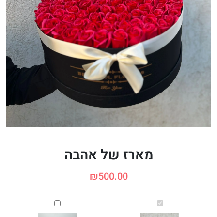
מארז של אהבה
₪
500.00
מארז
פרלינים
של
של